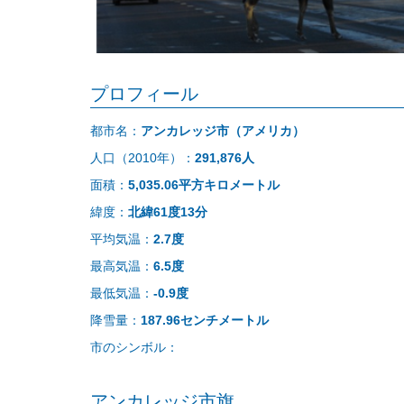
プロフィール
都市名：
アンカレッジ市（アメリカ）
人口（2010年）：
291,876人
面積：
5,035.06平方キロメートル
緯度：
北緯61度13分
平均気温：
2.7度
最高気温：
6.5度
最低気温：
-0.9度
降雪量：
187.96センチメートル
市のシンボル：
アンカレッジ市旗