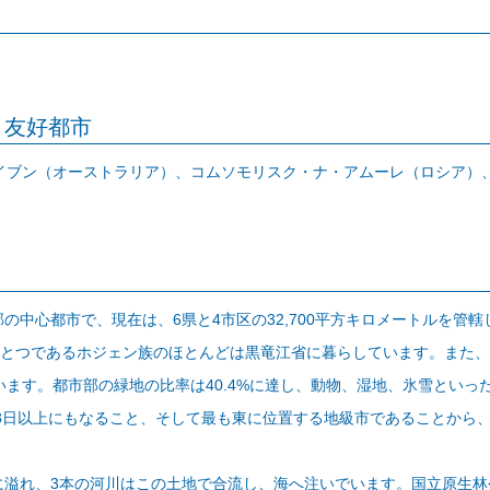
・友好都市
イブン（オーストラリア）、コムソモリスク・ナ・アムーレ（ロシア）
中心都市で、現在は、6県と4市区の32,700平方キロメートルを管轄
ひとつであるホジェン族のほとんどは黒竜江省に暮らしています。また
ます。都市部の緑地の比率は40.4%に達し、動物、湿地、氷雪といっ
38日以上にもなること、そして最も東に位置する地級市であることから
溢れ、3本の河川はこの土地で合流し、海へ注いでいます。国立原生林