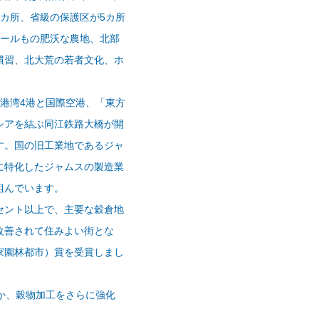
カ所、省級の保護区が5カ所
タールもの肥沃な農地、北部
慣習、北大荒の若者文化、ホ
港湾4港と国際空港、「東方
シアを結ぶ同江鉄路大橋が開
す。国の旧工業地であるジャ
に特化したジャムスの製造業
組んでいます。
セント以上で、主要な穀倉地
改善されて住みよい街とな
家園林都市）賞を受賞しまし
か、穀物加工をさらに強化