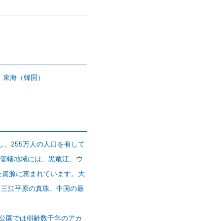
、東海（韓国）
し、255万人の人口を有して
、管轄地域には、黒竜江、ウ
た資源に恵まれています。大
、三江平原の真珠、中国の最
公園では樹齢数千年のアカ