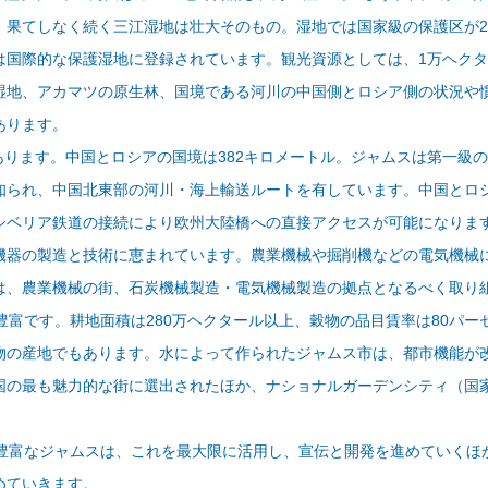
、果てしなく続く三江湿地は壮大そのもの。湿地では国家級の保護区が2
は国際的な保護湿地に登録されています。観光資源としては、1万ヘク
湿地、アカマツの原生林、国境である河川の中国側とロシア側の状況や
あります。
ります。中国とロシアの国境は382キロメートル。ジャムスは第一級の
知られ、中国北東部の河川・海上輸送ルートを有しています。中国とロ
シベリア鉄道の接続により欧州大陸橋への直接アクセスが可能になりま
機器の製造と技術に恵まれています。農業機械や掘削機などの電気機械
は、農業機械の街、石炭機械製造・電気機械製造の拠点となるべく取り
富です。耕地面積は280万ヘクタール以上、穀物の品目賃率は80パー
物の産地でもあります。水によって作られたジャムス市は、都市機能が
国の最も魅力的な街に選出されたほか、ナショナルガーデンシティ（国
富なジャムスは、これを最大限に活用し、宣伝と開発を進めていくほ
めていきます。