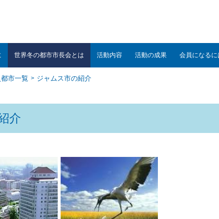
に
世界冬の都市市長会とは
活動内容
活動の成果
会員になるに
員都市一覧
ジャムス市の紹介
紹介