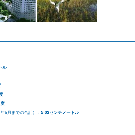
）
トル
度
2度
4度
17年5月までの合計）：
5.03センチメートル