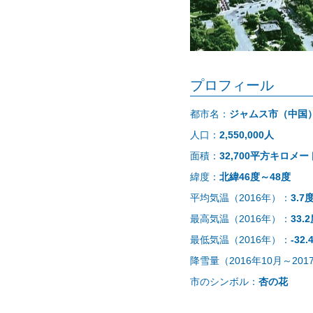
プロフィール
都市名：
ジャムス市（中国
人口：
2,550,000人
面積：
32,700平方キロメー
緯度：
北緯46度～48度
平均気温（2016年）：
3.7
最高気温（2016年）：
33.
最低気温（2016年）：
-32.
降雪量（2016年10月～20
市のシンボル：
杏の花