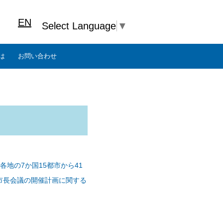
EN
Select Language
▼
は
お問い合わせ
地の7か国15都市から41
回市長会議の開催計画に関する