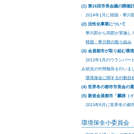
(1) 第16回市長会議の開
2014年1月に韓国・華川
(2) 活性化事業について
華川郡から同郡が実施して
韓国・華川郡の取り組み
(3) 会員都市が取り組む
2012年1月のウランバ
み状況の中間報告を行いま
環境保全に関する行動目
(4) 世界冬の都市市長会の
(5) 新規会員都市「麟蹄
2013年6月に世界冬の
環境保全小委員会