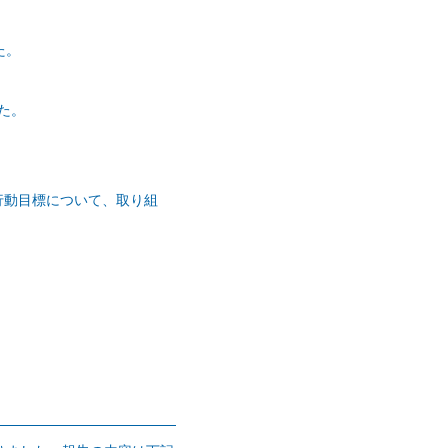
た。
た。
る行動目標について、取り組
。