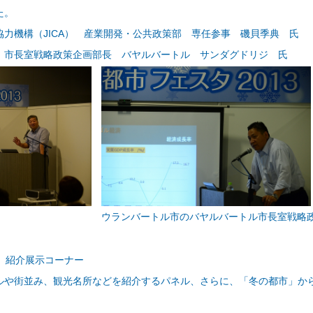
た。
協力機構（JICA） 産業開発・公共政策部 専任参事 磯貝季典 氏
室戦略政策企画部長 バヤルバートル サンダグドリジ 氏
ウランバートル市のバヤルバートル市長室戦略
都市」紹介展示コーナー
ルや街並み、観光名所などを紹介するパネル、さらに、「冬の都市」か