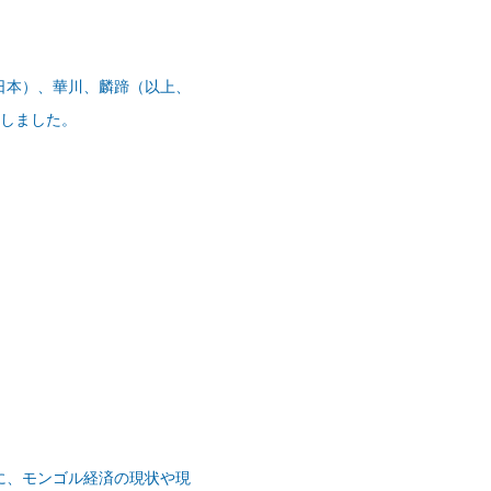
日本）、華川、麟蹄（以上、
介しました。
に、モンゴル経済の現状や現