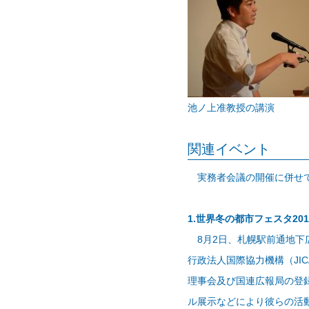
池ノ上准教授の講演
関連イベント
実務者会議の開催に併せて
1.世界冬の都市フェスタ201
8月2日、札幌駅前通地下
行政法人国際協力機構（J
理事会及び国連広報局の登録
ル展示などにより彼らの活