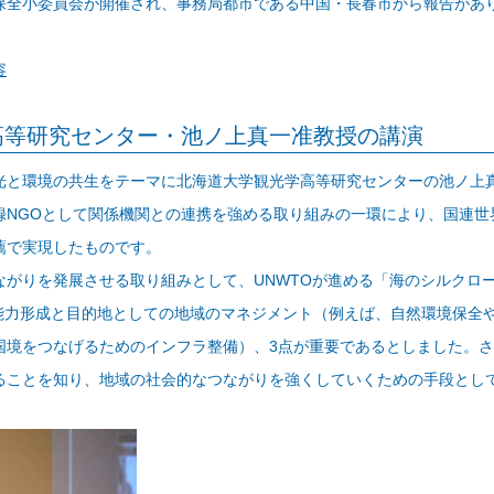
全小委員会が開催され、事務局都市である中国・長春市から報告があ
容
高等研究センター・池ノ上真一准教授の講演
と環境の共生をテーマに北海道大学観光学高等研究センターの池ノ上
録NGOとして関係機関との連携を強める取り組みの一環により、国連世界
薦で実現したものです。
がりを発展させる取り組みとして、UNWTOが進める「海のシルクロー
能力形成と目的地としての地域のマネジメント（例えば、自然環境保全や
国境をつなげるためのインフラ整備）、3点が重要であるとしました。
ることを知り、地域の社会的なつながりを強くしていくための手段とし